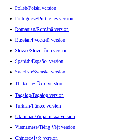
Polish/Polski version
Portuguese/Português version
Romanian/Română version
Russian/Русский version
Slovak/Slovenčina version
Spanish/Español version
Swedish/Svenska version
Thai/ภาษาไทย version
Tagalog/Tagalog version
Turkish/Türkçe version
Ukrainian/Українська version
Vietnamese/Tiếng Việt version
Chinese/中文 version