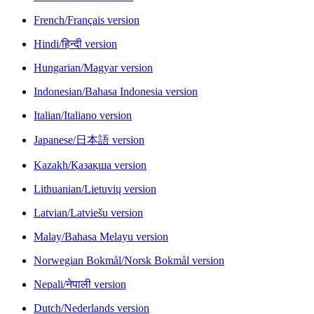
French/Français version
Hindi/हिन्दी version
Hungarian/Magyar version
Indonesian/Bahasa Indonesia version
Italian/Italiano version
Japanese/日本語 version
Kazakh/Қазақша version
Lithuanian/Lietuvių version
Latvian/Latviešu version
Malay/Bahasa Melayu version
Norwegian Bokmål/Norsk Bokmål version
Nepali/नेपाली version
Dutch/Nederlands version